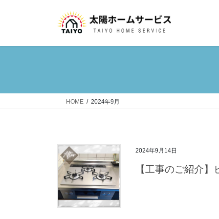
コ
ナ
ン
ビ
テ
ゲ
ン
ー
ツ
シ
へ
ョ
ス
ン
キ
に
ッ
移
HOME
2024年9月
プ
動
2024年9月14日
【工事のご紹介】