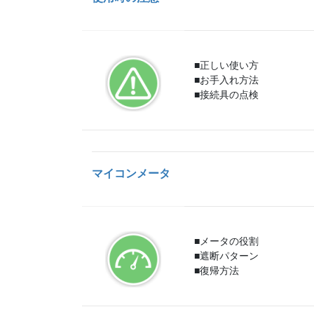
■正しい使い方
■お手入れ方法
■接続具の点検
マイコンメータ
■メータの役割
■遮断パターン
■復帰方法