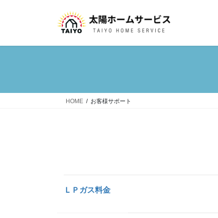
コ
ナ
ン
ビ
テ
ゲ
ン
ー
ツ
シ
へ
ョ
ス
ン
キ
に
ッ
移
HOME
お客様サポート
プ
動
ＬＰガス料金