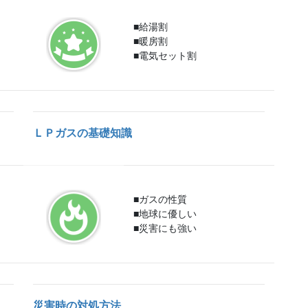
■給湯割
■暖房割
■電気セット割
ＬＰガスの基礎知識
■ガスの性質
■地球に優しい
■災害にも強い
災害時の対処方法