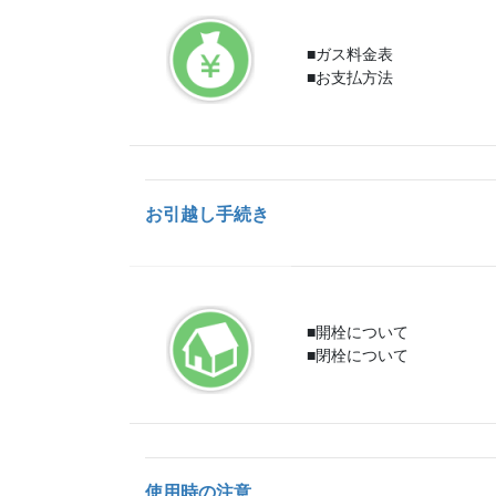
■ガス料金表
■お支払方法
お引越し手続き
■開栓について
■閉栓について
使用時の注意