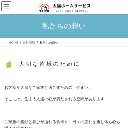
コ
ナ
ン
ビ
テ
ゲ
ン
ー
私たちの想い
ツ
シ
へ
ョ
ス
ン
HOME
会社情報
私たちの想い
キ
に
ッ
移
プ
動
大 切 な 皆 様 の た め に
お客様が大切なご家族と過ごすための、住まい。
そこには、住まう人達の心が満たされる空間があります
ご家族の笑顔と喜びが溢れる食卓や、日々の疲れを癒し体も心も