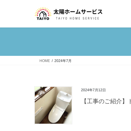
コ
ナ
ン
ビ
テ
ゲ
ン
ー
ツ
シ
へ
ョ
ス
ン
キ
に
ッ
移
HOME
2024年7月
プ
動
2024年7月12日
【工事のご紹介】