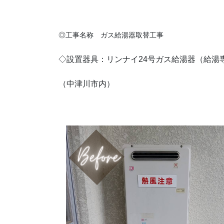
◎工事名称 ガス給湯器取替工事
◇設置器具：リンナイ24号ガス給湯器（給湯専用 屋
（中津川市内）