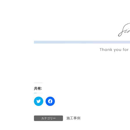
共有:
ク
F
リ
a
ッ
c
ク
e
し
b
施工事例
て
カテゴリー
o
T
o
w
k