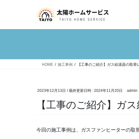
コ
ナ
ン
ビ
テ
ゲ
ン
ー
ツ
シ
へ
ョ
ス
ン
キ
に
ッ
移
HOME
施工事例
【工事のご紹介】ガス給湯器の取替
プ
動
2023年12月13日
/ 最終更新日時 :
2024年11月20日
admin
【工事のご紹介】ガス
今回の施工事例は、ガスファンヒーターの取