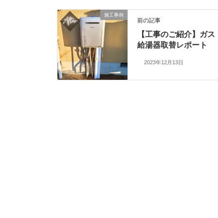
i
で
t
共
t
有
施工事例
e
す
前の記事
r
る
で
に
【工事のご紹介】ガス
共
は
有
ク
給湯器取替レポート
(
リ
新
ッ
2023年12月13日
し
ク
い
し
ウ
て
ィ
く
ン
だ
ド
さ
ウ
い
で
(
開
新
き
し
ま
い
す
ウ
)
ィ
ン
ド
ウ
で
開
き
ま
す
)