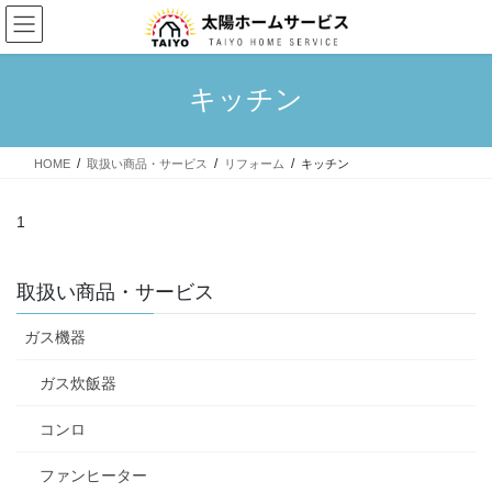
コ
ナ
ン
ビ
テ
ゲ
ン
ー
キッチン
ツ
シ
へ
ョ
ス
ン
HOME
取扱い商品・サービス
リフォーム
キッチン
キ
に
ッ
移
プ
動
1
取扱い商品・サービス
ガス機器
ガス炊飯器
コンロ
ファンヒーター