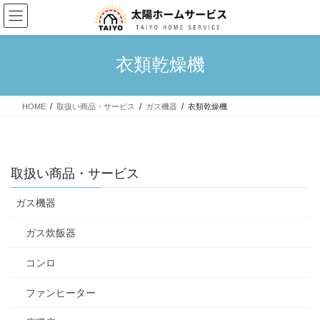
コ
ナ
ン
ビ
テ
ゲ
ン
ー
衣類乾燥機
ツ
シ
へ
ョ
ス
ン
HOME
取扱い商品・サービス
ガス機器
衣類乾燥機
キ
に
ッ
移
プ
動
取扱い商品・サービス
ガス機器
ガス炊飯器
コンロ
ファンヒーター