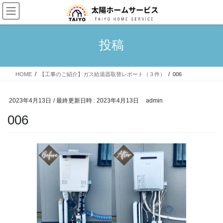
コ
ナ
ン
ビ
テ
ゲ
ン
ー
投稿
ツ
シ
へ
ョ
ス
ン
HOME
【工事のご紹介】ガス給湯器取替レポート（３件）
006
キ
に
ッ
移
プ
動
2023年4月13日
/ 最終更新日時 :
2023年4月13日
admin
006